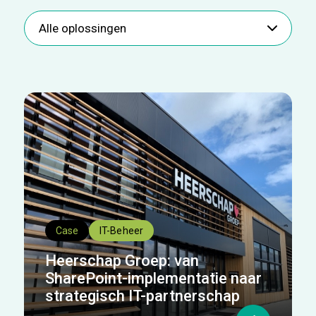
Oplossing - cases
Select content
Case
IT-Beheer
Heerschap Groep: van
SharePoint-implementatie naar
strategisch IT-partnerschap