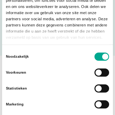
personaliseren, om functies voor social media te bieden
en om ons websiteverkeer te analyseren. Ook delen we
informatie over uw gebruik van onze site met onze
partners voor social media, adverteren en analyse. Deze
Hoe kunnen we jouw IT
partners kunnen deze gegevens combineren met andere
makkelijker maken?
informatie die u aan ze heeft verstrekt of die ze hebben
verzameld op basis van uw gebruik van hun services.
Toestemmingsselectie
Neem contact op
Noodzakelijk
Voorkeuren
Statistieken
Marketing
Betrouwbare, veilige en schaalbare IT-