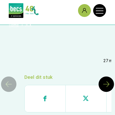
/
Home
3CX
27 me
Deel dit stuk