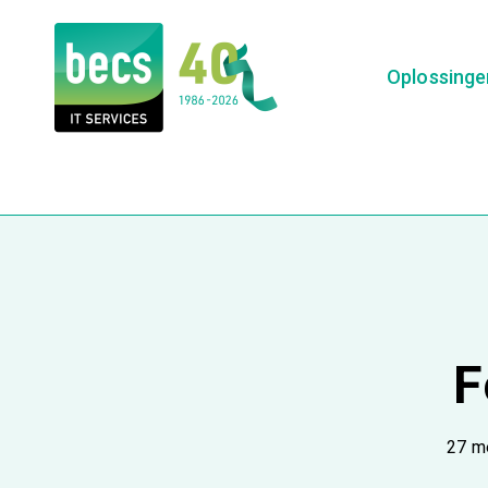
Oplossing
/
Home
Fortinet
F
27 m