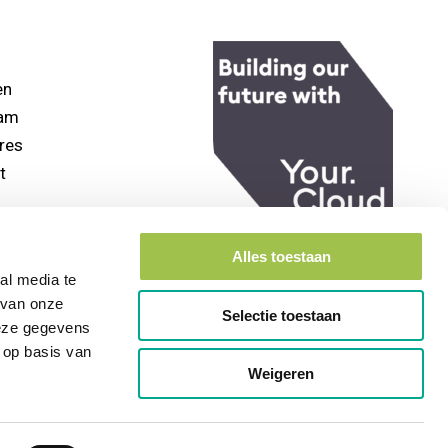
en
eam
res
t
Alles toestaan
al media te
 van onze
Selectie toestaan
deze gegevens
 op basis van
Weigeren