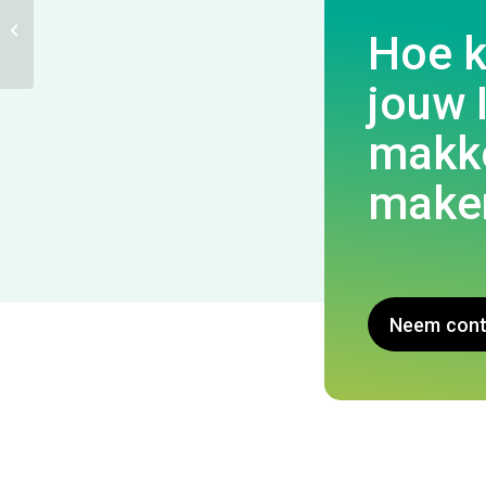
3CX
Hoe 
jouw 
makke
make
Neem cont