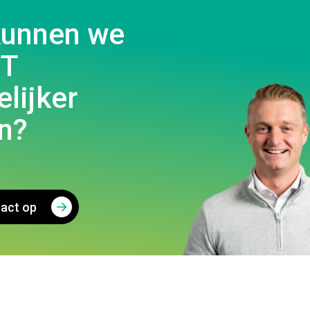
kunnen we
IT
lijker
n?
act op