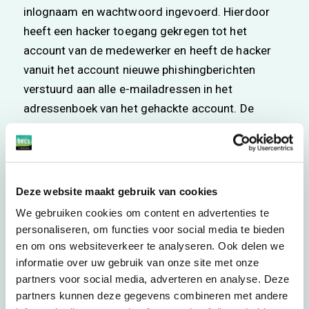
inlognaam en wachtwoord ingevoerd. Hierdoor
heeft een hacker toegang gekregen tot het
account van de medewerker en heeft de hacker
vanuit het account nieuwe phishingberichten
verstuurd aan alle e-mailadressen in het
adressenboek van het gehackte account. De
geadresseerden zijn door de organisatie
gewaarschuwd om de phishingmail niet te openen
en direct te verwijderen. De AP neemt naar
aanleiding van de melding contact op en stelt
Deze website maakt gebruik van cookies
aanvullende vragen. Onder andere of er mogelijk
We gebruiken cookies om content en advertenties te
toegang is geweest tot de gegevens in de e-
personaliseren, om functies voor social media te bieden
mailbox van de medewerker en welke
en om ons websiteverkeer te analyseren. Ook delen we
maatregelen de organisatie neemt om phishing in
informatie over uw gebruik van onze site met onze
partners voor social media, adverteren en analyse. Deze
de toekomst te voorkomen. Het ziekenhuis start
partners kunnen deze gegevens combineren met andere
vervolgens een onderzoek. Uit de resultaten van