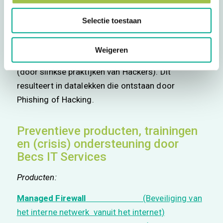
vallen onder deze categorie. Wat ligt hieraan ten
grondslag? Onwetendheid van de functies, of
Selectie toestaan
onwetendheid van de gestelde normen? Daarbij
onderstreept de Autoriteit Persoonsgegevens
Weigeren
expliciet dat juist medewerkers de fout in gaan
(door slinkse praktijken van Hackers). Dit
resulteert in datalekken die ontstaan door
Phishing of Hacking.
Preventieve producten, trainingen
en (crisis) ondersteuning door
Becs IT Services
Producten:
Managed Firewall
(Beveiliging van
het interne netwerk vanuit het internet)