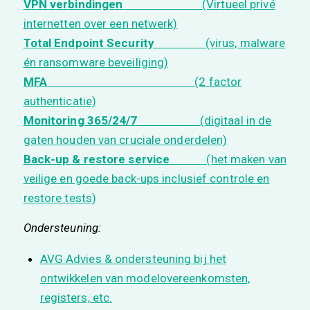
VPN verbindingen
(Virtueel privé
internetten over een netwerk)
Total Endpoint Security
(virus, malware
én ransomware beveiliging)
MFA
(2 factor
authenticatie)
Monitoring 365/24/7
(digitaal in de
gaten houden van cruciale onderdelen)
Back-up & restore service
(het maken van
veilige en goede back-ups inclusief controle en
restore tests)
Ondersteuning:
AVG Advies & ondersteuning bij het
ontwikkelen van modelovereenkomsten,
registers, etc.