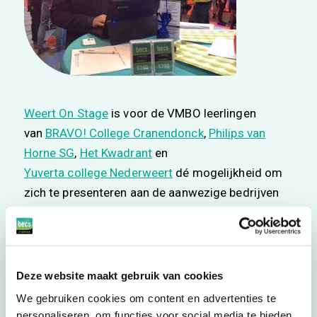
Weert On Stage
is voor de VMBO leerlingen
van
BRAVO! College Cranendonck
,
Philips van
Horne SG
,
Het Kwadrant
en
Yuverta college Nederweert
dé mogelijkheid om
zich te presenteren aan de aanwezige bedrijven
uit de regio. Een mooi initiatief waar gretig
gebruik van is gemaakt.
Een aantal enthousiaste leerlingen zal donderdag
Deze website maakt gebruik van cookies
5 april te gast zijn bij ons bedrijf op de
We gebruiken cookies om content en advertenties te
Schoutlaan.
personaliseren, om functies voor social media te bieden