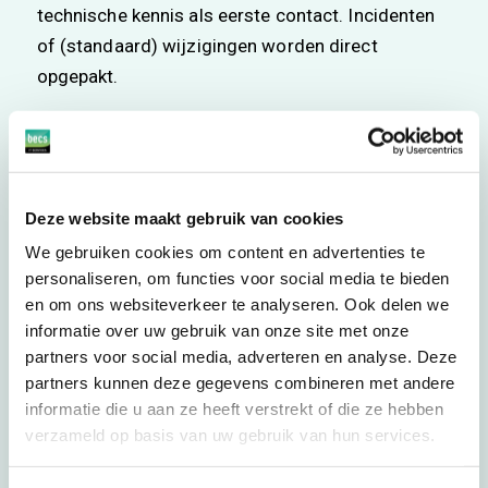
technische kennis als eerste contact. Incidenten
of (standaard) wijzigingen worden direct
opgepakt.
Toekomst gericht maatwerk
VoIP maakt het mogelijk om telecommunicatie en
Deze website maakt gebruik van cookies
het werkproces daaromheen perfect te
We gebruiken cookies om content en advertenties te
organiseren. Het ondersteunt het bedrijfsproces
personaliseren, om functies voor social media te bieden
door een veelvoud aan opties en functies. In deze
en om ons websiteverkeer te analyseren. Ook delen we
gevallen spreekt men eigenlijk over een Unified
informatie over uw gebruik van onze site met onze
Communicatie (UC) oplossing. Deze term duidt
partners voor social media, adverteren en analyse. Deze
aan dat er meerdere communicatiemiddelen
partners kunnen deze gegevens combineren met andere
zoals; interne chat, bellen, video bellen, etc.
informatie die u aan ze heeft verstrekt of die ze hebben
verzameld op basis van uw gebruik van hun services.
gezamenlijk gemanaged worden door één
datacentrale. De UC oplossing blijft zich constant