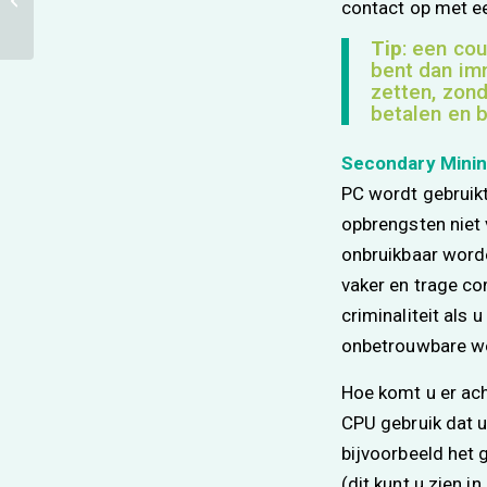
contact op met ee
(per oktober 2018)
Tip
: een co
bent dan imm
zetten, zond
betalen en b
Secondary Mini
PC wordt gebruikt
opbrengsten niet 
onbruikbaar word
vaker en trage co
criminaliteit als
onbetrouwbare w
Hoe komt u er ach
CPU gebruik dat u
bijvoorbeeld het 
(dit kunt u zien 