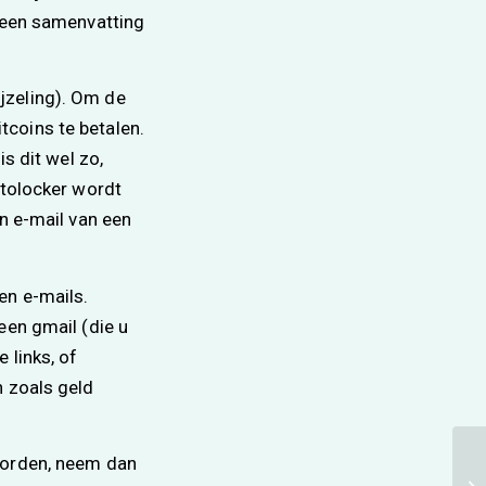
g een samenvatting
jzeling). Om de
coins te betalen.
s dit wel zo,
ptolocker wordt
en e-mail van een
en e-mails.
een gmail (die u
 links, of
n zoals geld
worden, neem dan