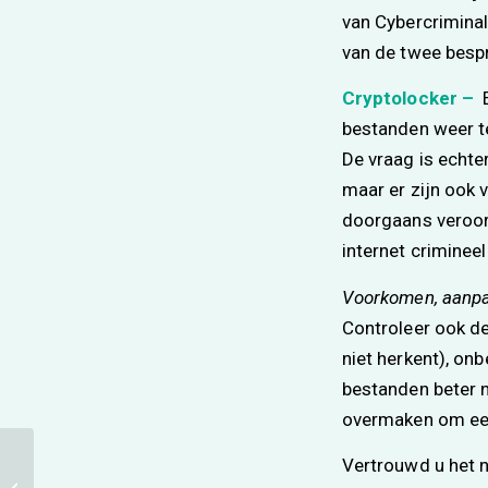
van Cybercriminal
van de twee bespr
Cryptolocker –
E
bestanden weer te
De vraag is echter
maar er zijn ook 
doorgaans veroorz
internet crimineel
Voorkomen, aanpa
Controleer ook de
niet herkent), on
bestanden beter n
overmaken om een
Vertrouwd u het n
Prijswijzigingen
Microsoft Office 2019