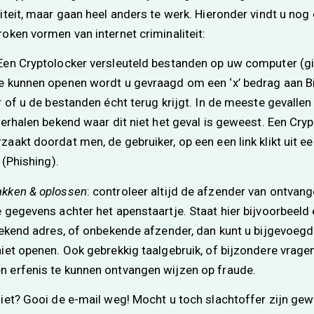
iteit, maar gaan heel anders te werk. Hieronder vindt u no
oken vormen van internet criminaliteit:
en Cryptolocker versleuteld bestanden op uw computer (gi
 kunnen openen wordt u gevraagd om een ‘x’ bedrag aan Bit
 of u de bestanden écht terug krijgt. In de meeste gevallen i
verhalen bekend waar dit niet het geval is geweest. Een Cry
aakt doordat men, de gebruiker, op een een link klikt uit e
 (Phishing).
kken & oplossen
: controleer altijd de afzender van ontvang
 gegevens achter het apenstaartje. Staat hier bijvoorbeeld 
bekend adres, of onbekende afzender, dan kunt u bijgevoegde
iet openen. Ook gebrekkig taalgebruik, of bijzondere vrage
 erfenis te kunnen ontvangen wijzen op fraude.
iet? Gooi de e-mail weg! Mocht u toch slachtoffer zijn ge