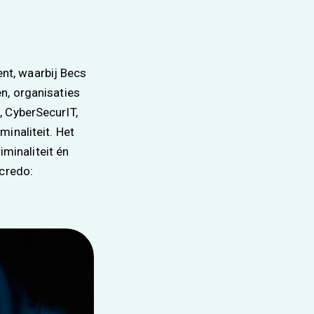
nt, waarbij Becs
n, organisaties
, CyberSecurIT,
inaliteit. Het
minaliteit én
 credo: