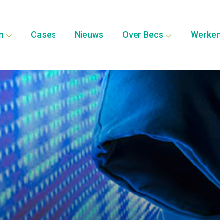
en
Cases
Nieuws
Over Becs
Werken 