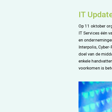
IT Updat
Op 11 oktober or
IT Services één v
en ondernemingen 
Interpolis, Cyber
doel van de midd
enkele handvatten
voorkomen is bet