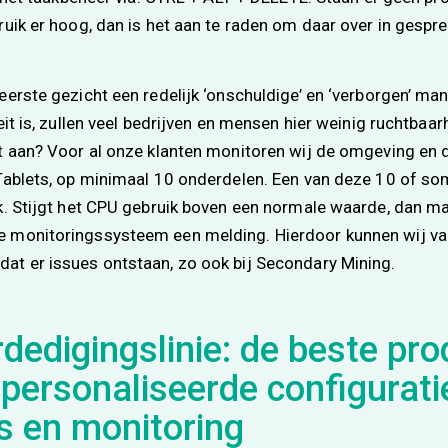
ruik er hoog, dan is het aan te raden om daar over in gespr
eerste gezicht een redelijk ‘onschuldige’ en ‘verborgen’ man
eit is, zullen veel bedrijven en mensen hier weinig ruchtbaa
t aan? Voor al onze klanten monitoren wij de omgeving en
Tablets, op minimaal 10 onderdelen. Een van deze 10 of s
k. Stijgt het CPU gebruik boven een normale waarde, dan m
 monitoringssysteem een melding. Hierdoor kunnen wij vaa
at er issues ontstaan, zo ook bij Secondary Mining.
dedigingslinie: de beste pr
epersonaliseerde configurati
s en monitoring