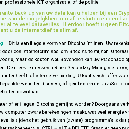
n professionele ICT organisatie, of de politie.
urante back-up van uw data kan u helpen bij een Cryp
ers in de mogelijkheid om af te sluiten en een bac
er al te veel dataverlies. Hierdoor hoeft u geen Bit
ent u de internetdief te slim af.
ng –
Dit is een illegale vorm van Bitcoins ‘mijnen’. Uw reken
 door een internetcrimineel om Bitcoins te mijnen. Uiteraar
voor u, maar de kosten wel. Bovendien kan uw PC schade op
en. De meeste mensen hebben Secondary Mining niet door
mputer heeft, of internetverbinding. U kunt slachtoffer word
 u bepaalde websites, banners, of geinfecteerde JavaScript 
ebsites download.
ter of er illegaal Bitcoins gemijnd worden? Doorgaans ver
w computer zware berekeningen maakt, wat veel energie vra
geval is tijdens het gebruik van (zware) programma’s is da
in het taakbeheer via: CTRL + ALT + DELETE. Staan er geen 