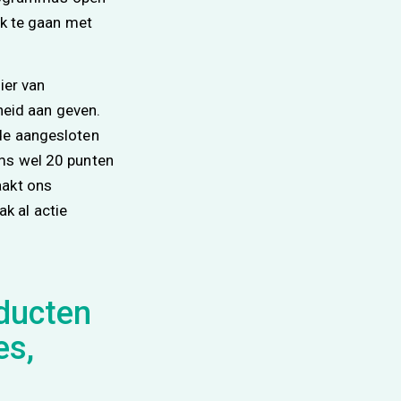
ek te gaan met
ier van
rheid aan geven.
 de aangesloten
oms wel 20 punten
aakt ons
k al actie
oducten
es,