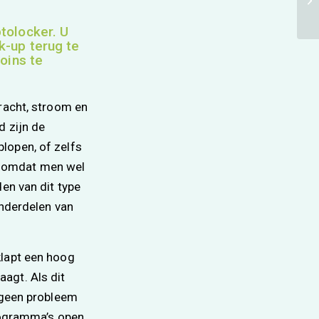
tolocker. U
k-up terug te
coins te
kracht, stroom en
d zijn de
lopen, of zelfs
, omdat men wel
en van dit type
onderdelen van
klapt een hoog
agt. Als dit
t geen probleem
programma’s open