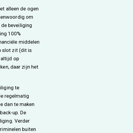
et alleen de ogen
egenwoordig om
 de beveiliging
iging 100%
inanciële middelen
slot zit (dit is
altijd op
en, daar zijn het
liging te
ie regelmatig
ie dan te maken
 back-up. De
iging. Verder
riminelen buiten