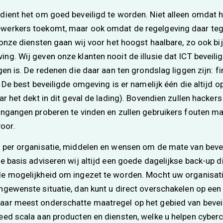
dient het om goed beveiligd te worden. Niet alleen omdat h
werkers toekomt, maar ook omdat de regelgeving daar t
 onze diensten gaan wij voor het hoogst haalbare, zo ook bij
ng. Wij geven onze klanten nooit de illusie dat ICT beveil
gen is. De redenen die daar aan ten grondslag liggen zijn: f
. De best beveiligde omgeving is er namelijk één die altijd op 
ar het dekt in dit geval de lading). Bovendien zullen hackers 
ingangen proberen te vinden en zullen gebruikers fouten mak
oor.
 per organisatie, middelen en wensen om de mate van bevei
de basis adviseren wij altijd een goede dagelijkse back-up d
de mogelijkheid om ingezet te worden. Mocht uw organisat
ngewenste situatie, dan kunt u direct overschakelen op een
aar meest onderschatte maatregel op het gebied van beveil
eed scala aan producten en diensten, welke u helpen cyberc