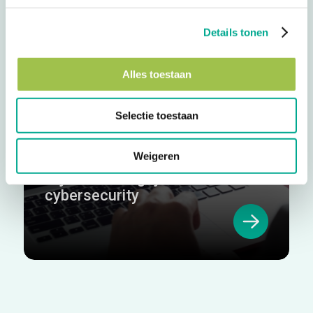
Details tonen
Alles toestaan
Selectie toestaan
Blog
Weigeren
Security Awareness: de mens
blijft de belangrijkste schakel in
cybersecurity