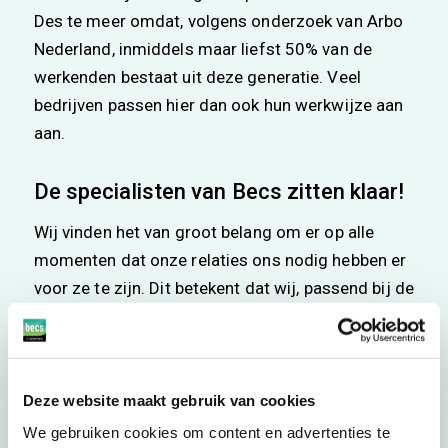
Des te meer omdat, volgens onderzoek van Arbo
Nederland, inmiddels maar liefst 50% van de
werkenden bestaat uit deze generatie. Veel
bedrijven passen hier dan ook hun werkwijze aan
aan.
De specialisten van Becs zitten klaar!
Wij vinden het van groot belang om er op alle
momenten dat onze relaties ons nodig hebben er
voor ze te zijn. Dit betekent dat wij, passend bij de
trend, ook onze bereikbaarheid uitbreiden. Naast
deze standaard bereikbaarheid is het mogelijk om
aanvullende afspraken te maken m.b.t 24 uurs
support indien dat nodig is.
Deze website maakt gebruik van cookies
We gebruiken cookies om content en advertenties te