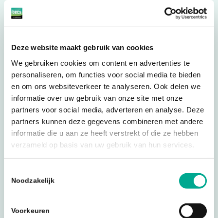
Meer informatie over de
Security Baseline.
Vul hieronder je gegevens in en ontvang
Deze website maakt gebruik van cookies
direct de toelichting op onze Security
We gebruiken cookies om content en advertenties te
Baseline.
personaliseren, om functies voor social media te bieden
en om ons websiteverkeer te analyseren. Ook delen we
informatie over uw gebruik van onze site met onze
"
" geeft vereiste velden aan
*
partners voor social media, adverteren en analyse. Deze
partners kunnen deze gegevens combineren met andere
Zakelijk
informatie die u aan ze heeft verstrekt of die ze hebben
e-
verzameld op basis van uw gebruik van hun services.
mailadres
Naam
*
Toestemmingsselectie
*
Noodzakelijk
Voornaam
Voorkeuren
Achternaam